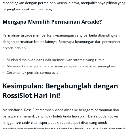
dibandingkan dengan permainan kasino lainnya, menjadikannya pilihan yang
terjangkau untuk semua orang.
Mengapa Memilih Permainan Arcade?
Permainan arcade memberikan kesenangan yang berbeda dibandingkan
dengan permainan kasino lainnya. Beberapa keuntungan dari permainan
arcade adalah:
Mudah dimainkan dan tidak memerlukan strategi yang rumit.
Menawarkan pengalaman bermain yang santai dan menyenangkan.
Cocok untuk pemain semua usia.
Kesimpulan: Bergabunglah dengan
RossiSlot Hari Ini!
Mendaftar di RossiSlot memberi Anda akses ke beragam permainan dan
penawaran menarik yang tidak boleh Anda lewatkan. Dari slot dan poker
hingga
live casino
dan sportsbook, setiap aspek dirancang untuk
memberikan pengalaman bermain yang luar biasa. Jadi, jika Anda siap untuk