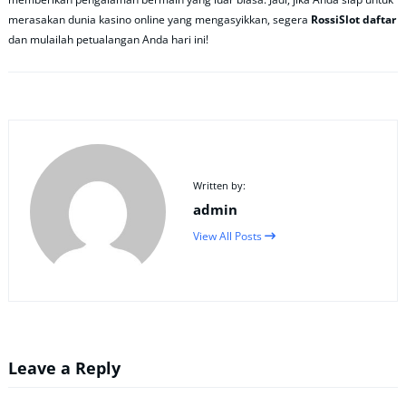
merasakan dunia kasino online yang mengasyikkan, segera
RossiSlot daftar
dan mulailah petualangan Anda hari ini!
Written by:
admin
View All Posts
Leave a Reply