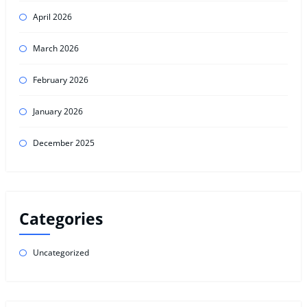
April 2026
March 2026
February 2026
January 2026
December 2025
Categories
Uncategorized