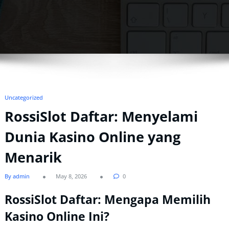
Uncategorized
RossiSlot Daftar: Menyelami
Dunia Kasino Online yang
Menarik
By admin
May 8, 2026
0
RossiSlot Daftar: Mengapa Memilih
Kasino Online Ini?