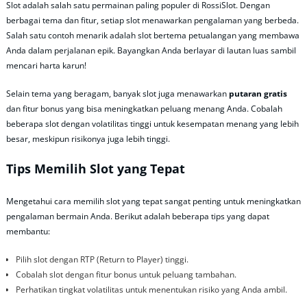
Slot adalah salah satu permainan paling populer di RossiSlot. Dengan
berbagai tema dan fitur, setiap slot menawarkan pengalaman yang berbeda.
Salah satu contoh menarik adalah slot bertema petualangan yang membawa
Anda dalam perjalanan epik. Bayangkan Anda berlayar di lautan luas sambil
mencari harta karun!
Selain tema yang beragam, banyak slot juga menawarkan
putaran gratis
dan fitur bonus yang bisa meningkatkan peluang menang Anda. Cobalah
beberapa slot dengan volatilitas tinggi untuk kesempatan menang yang lebih
besar, meskipun risikonya juga lebih tinggi.
Tips Memilih Slot yang Tepat
Mengetahui cara memilih slot yang tepat sangat penting untuk meningkatkan
pengalaman bermain Anda. Berikut adalah beberapa tips yang dapat
membantu:
Pilih slot dengan RTP (Return to Player) tinggi.
Cobalah slot dengan fitur bonus untuk peluang tambahan.
Perhatikan tingkat volatilitas untuk menentukan risiko yang Anda ambil.