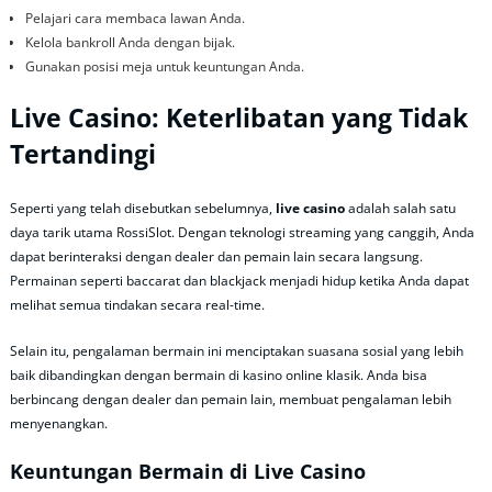
Pelajari cara membaca lawan Anda.
Kelola bankroll Anda dengan bijak.
Gunakan posisi meja untuk keuntungan Anda.
Live Casino: Keterlibatan yang Tidak
Tertandingi
Seperti yang telah disebutkan sebelumnya,
live casino
adalah salah satu
daya tarik utama RossiSlot. Dengan teknologi streaming yang canggih, Anda
dapat berinteraksi dengan dealer dan pemain lain secara langsung.
Permainan seperti baccarat dan blackjack menjadi hidup ketika Anda dapat
melihat semua tindakan secara real-time.
Selain itu, pengalaman bermain ini menciptakan suasana sosial yang lebih
baik dibandingkan dengan bermain di kasino online klasik. Anda bisa
berbincang dengan dealer dan pemain lain, membuat pengalaman lebih
menyenangkan.
Keuntungan Bermain di Live Casino