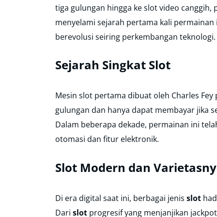
tiga gulungan hingga ke slot video canggih, 
menyelami sejarah pertama kali permainan 
berevolusi seiring perkembangan teknologi.
Sejarah Singkat Slot
Mesin slot pertama dibuat oleh Charles Fey 
gulungan dan hanya dapat membayar jika s
Dalam beberapa dekade, permainan ini tela
otomasi dan fitur elektronik.
Slot Modern dan Varietasn
Di era digital saat ini, berbagai jenis
slot
hadi
Dari
slot
progresif yang menjanjikan jackp