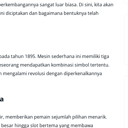
perkembangannya sangat luar biasa. Di sini, kita akan
ini diciptakan dan bagaimana bentuknya telah
pada tahun 1895. Mesin sederhana ini memiliki tiga
eseorang mendapatkan kombinasi simbol tertentu.
h mengalami revolusi dengan diperkenalkannya
ya
r, memberikan pemain sejumlah pilihan menarik.
ot besar hingga slot bertema yang membawa