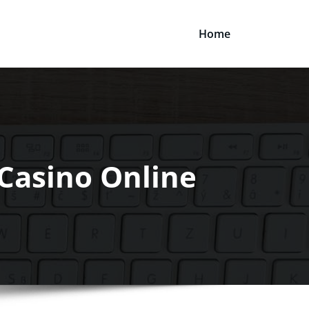
Home
Casino Online