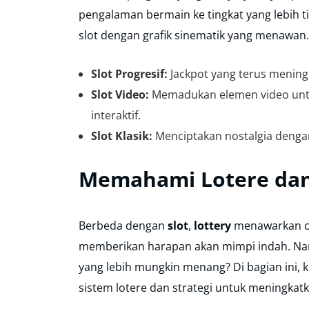
pengalaman bermain ke tingkat yang lebih 
slot dengan grafik sinematik yang menawan.
Slot Progresif:
Jackpot yang terus menin
Slot Video:
Memadukan elemen video unt
interaktif.
Slot Klasik:
Menciptakan nostalgia dengan
Memahami Lotere da
Berbeda dengan
slot
,
lottery
menawarkan car
memberikan harapan akan mimpi indah. Na
yang lebih mungkin menang? Di bagian ini, k
sistem lotere dan strategi untuk meningkat