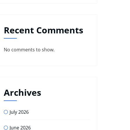
Recent Comments
No comments to show.
Archives
July 2026
June 2026