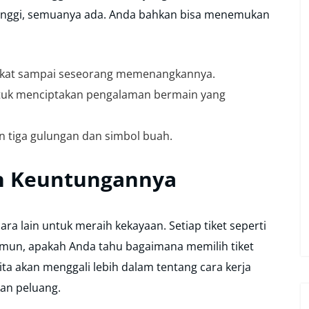
tinggi, semuanya ada. Anda bahkan bisa menemukan
gkat sampai seseorang memenangkannya.
uk menciptakan pengalaman bermain yang
 tiga gulungan dan simbol buah.
n Keuntungannya
a lain untuk meraih kekayaan. Setiap tiket seperti
mun, apakah Anda tahu bagaimana memilih tiket
ita akan menggali lebih dalam tentang cara kerja
kan peluang.