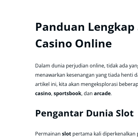
Panduan Lengkap S
Casino Online
Dalam dunia perjudian online, tidak ada ya
menawarkan kesenangan yang tiada henti d
artikel ini, kita akan mengeksplorasi beber
casino
,
sportsbook
, dan
arcade
.
Pengantar Dunia Slot
Permainan
slot
pertama kali diperkenalkan 