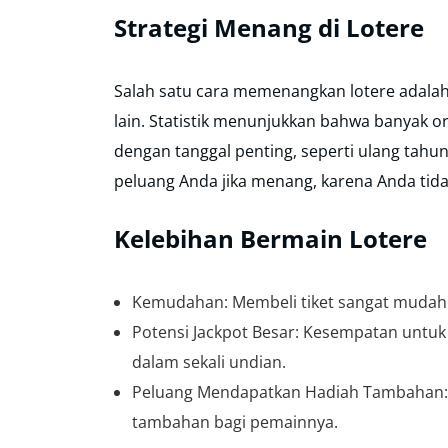
Strategi Menang di Lotere
Salah satu cara memenangkan lotere adalah
lain. Statistik menunjukkan bahwa banyak
dengan tanggal penting, seperti ulang tahu
peluang Anda jika menang, karena Anda tidak
Kelebihan Bermain Lotere
Kemudahan: Membeli tiket sangat mudah 
Potensi Jackpot Besar: Kesempatan untu
dalam sekali undian.
Peluang Mendapatkan Hadiah Tambahan: S
tambahan bagi pemainnya.