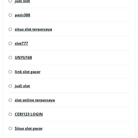
judi slot
petir388
situs slot terpercaya
slot777
UNYU168
link slot gacor
judi slot
slot online terpercaya
CERI123 LOGIN
Situs slot gacor