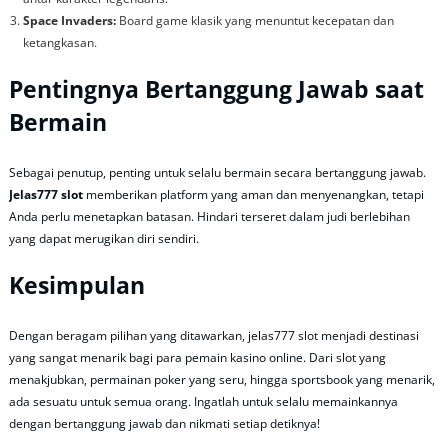
Space Invaders:
Board game klasik yang menuntut kecepatan dan
ketangkasan.
Pentingnya Bertanggung Jawab saat
Bermain
Sebagai penutup, penting untuk selalu bermain secara bertanggung jawab.
Jelas777 slot
memberikan platform yang aman dan menyenangkan, tetapi
Anda perlu menetapkan batasan. Hindari terseret dalam judi berlebihan
yang dapat merugikan diri sendiri.
Kesimpulan
Dengan beragam pilihan yang ditawarkan, jelas777 slot menjadi destinasi
yang sangat menarik bagi para pemain kasino online. Dari slot yang
menakjubkan, permainan poker yang seru, hingga sportsbook yang menarik,
ada sesuatu untuk semua orang. Ingatlah untuk selalu memainkannya
dengan bertanggung jawab dan nikmati setiap detiknya!