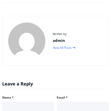
Written by:
admin
View All Posts
Leave a Reply
Name
*
Email
*