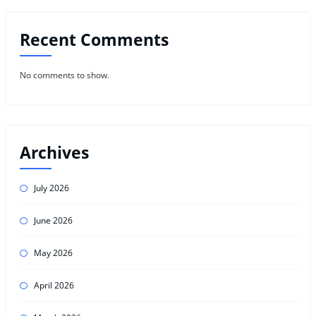
Recent Comments
No comments to show.
Archives
July 2026
June 2026
May 2026
April 2026