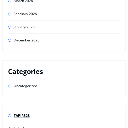
March 2026
February 2026
January 2026
December 2025
Categories
Uncategorized
TAPIR328