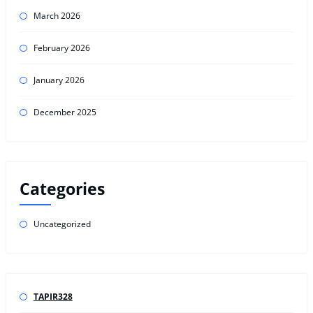
March 2026
February 2026
January 2026
December 2025
Categories
Uncategorized
TAPIR328