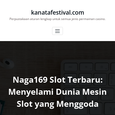
Skip
to
kanatafestival.com
content
Perpustakaan aturan lengkap untuk semua jenis permainan casino.
Naga169 Slot Terbaru:
Menyelami Dunia Mesin
Slot yang Menggoda