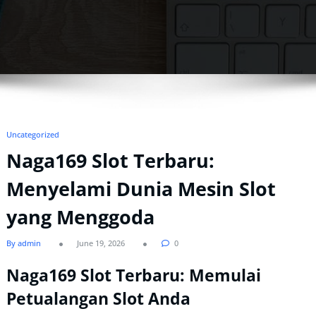
Uncategorized
Naga169 Slot Terbaru:
Menyelami Dunia Mesin Slot
yang Menggoda
By admin
June 19, 2026
0
Naga169 Slot Terbaru: Memulai
Petualangan Slot Anda