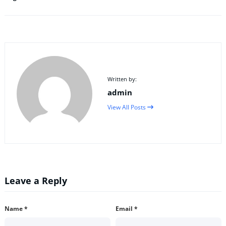
Written by:
admin
View All Posts
Leave a Reply
Name
*
Email
*