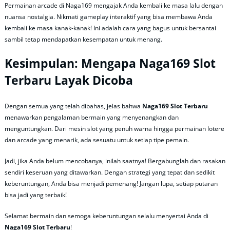
Permainan arcade di Naga169 mengajak Anda kembali ke masa lalu dengan
nuansa nostalgia. Nikmati gameplay interaktif yang bisa membawa Anda
kembali ke masa kanak-kanak! Ini adalah cara yang bagus untuk bersantai
sambil tetap mendapatkan kesempatan untuk menang.
Kesimpulan: Mengapa Naga169 Slot
Terbaru Layak Dicoba
Dengan semua yang telah dibahas, jelas bahwa
Naga169 Slot Terbaru
menawarkan pengalaman bermain yang menyenangkan dan
menguntungkan. Dari mesin slot yang penuh warna hingga permainan lotere
dan arcade yang menarik, ada sesuatu untuk setiap tipe pemain.
Jadi, jika Anda belum mencobanya, inilah saatnya! Bergabunglah dan rasakan
sendiri keseruan yang ditawarkan. Dengan strategi yang tepat dan sedikit
keberuntungan, Anda bisa menjadi pemenang! Jangan lupa, setiap putaran
bisa jadi yang terbaik!
Selamat bermain dan semoga keberuntungan selalu menyertai Anda di
Naga169 Slot Terbaru
!