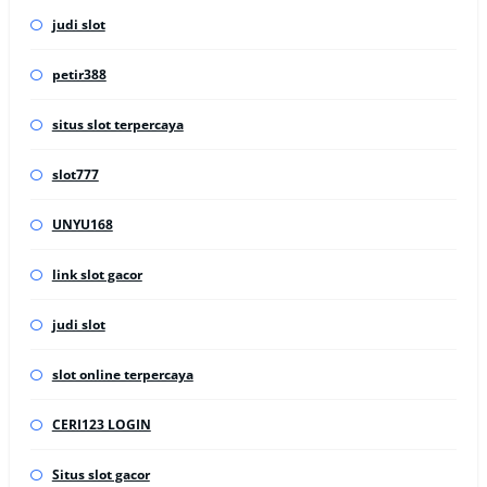
judi slot
petir388
situs slot terpercaya
slot777
UNYU168
link slot gacor
judi slot
slot online terpercaya
CERI123 LOGIN
Situs slot gacor