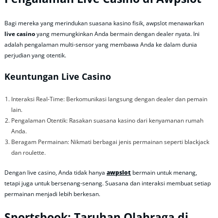
Bagi mereka yang merindukan suasana kasino fisik, awpslot menawarkan
live casino
yang memungkinkan Anda bermain dengan dealer nyata. Ini
adalah pengalaman multi-sensor yang membawa Anda ke dalam dunia
perjudian yang otentik.
Keuntungan Live Casino
Interaksi Real-Time: Berkomunikasi langsung dengan dealer dan pemain
lain.
Pengalaman Otentik: Rasakan suasana kasino dari kenyamanan rumah
Anda.
Beragam Permainan: Nikmati berbagai jenis permainan seperti blackjack
dan roulette.
Dengan live casino, Anda tidak hanya
awpslot
bermain untuk menang,
tetapi juga untuk bersenang-senang. Suasana dan interaksi membuat setiap
permainan menjadi lebih berkesan.
Sportsbook: Taruhan Olahraga di