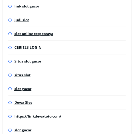
link slot gacor
judi slot
slot online terpercaya
CERI123 LOGIN
Situs slot gacor
situs slot
slot gacor
Dewa Slot
https://linkdewatoto.com/
slot gacor