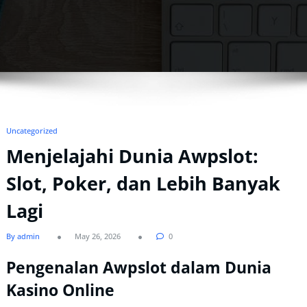
Uncategorized
Menjelajahi Dunia Awpslot:
Slot, Poker, dan Lebih Banyak
Lagi
By admin
May 26, 2026
0
Pengenalan Awpslot dalam Dunia
Kasino Online