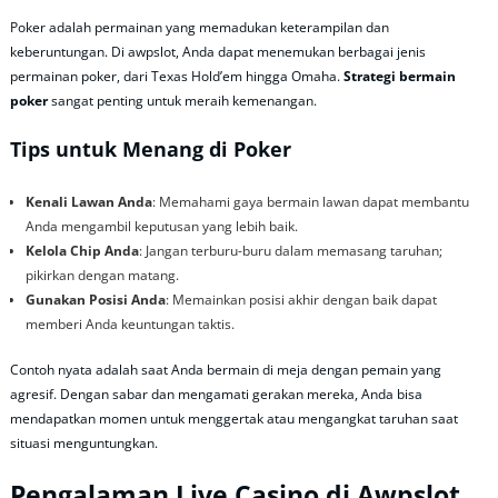
Poker adalah permainan yang memadukan keterampilan dan
keberuntungan. Di awpslot, Anda dapat menemukan berbagai jenis
permainan poker, dari Texas Hold’em hingga Omaha.
Strategi bermain
poker
sangat penting untuk meraih kemenangan.
Tips untuk Menang di Poker
Kenali Lawan Anda
: Memahami gaya bermain lawan dapat membantu
Anda mengambil keputusan yang lebih baik.
Kelola Chip Anda
: Jangan terburu-buru dalam memasang taruhan;
pikirkan dengan matang.
Gunakan Posisi Anda
: Memainkan posisi akhir dengan baik dapat
memberi Anda keuntungan taktis.
Contoh nyata adalah saat Anda bermain di meja dengan pemain yang
agresif. Dengan sabar dan mengamati gerakan mereka, Anda bisa
mendapatkan momen untuk menggertak atau mengangkat taruhan saat
situasi menguntungkan.
Pengalaman Live Casino di Awpslot