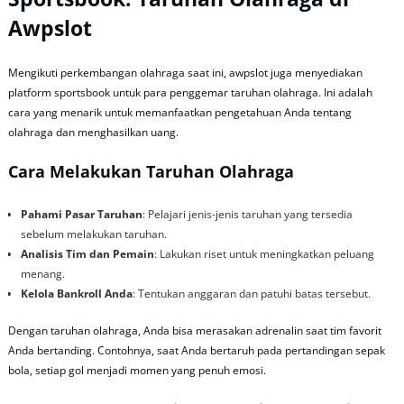
Awpslot
Mengikuti perkembangan olahraga saat ini, awpslot juga menyediakan
platform sportsbook untuk para penggemar taruhan olahraga. Ini adalah
cara yang menarik untuk memanfaatkan pengetahuan Anda tentang
olahraga dan menghasilkan uang.
Cara Melakukan Taruhan Olahraga
Pahami Pasar Taruhan
: Pelajari jenis-jenis taruhan yang tersedia
sebelum melakukan taruhan.
Analisis Tim dan Pemain
: Lakukan riset untuk meningkatkan peluang
menang.
Kelola Bankroll Anda
: Tentukan anggaran dan patuhi batas tersebut.
Dengan taruhan olahraga, Anda bisa merasakan adrenalin saat tim favorit
Anda bertanding. Contohnya, saat Anda bertaruh pada pertandingan sepak
bola, setiap gol menjadi momen yang penuh emosi.