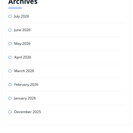
Archives
July 2026
June 2026
May 2026
April 2026
March 2026
February 2026
January 2026
December 2025