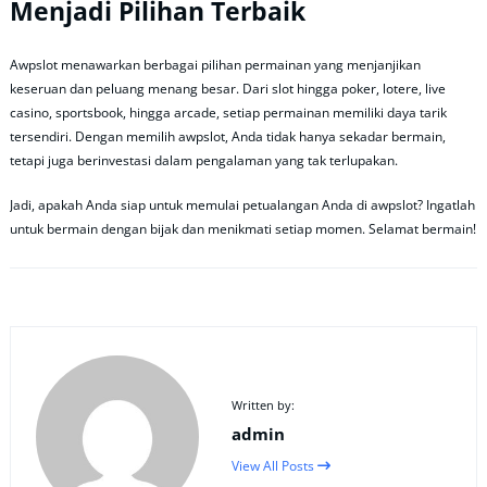
Menjadi Pilihan Terbaik
Awpslot menawarkan berbagai pilihan permainan yang menjanjikan
keseruan dan peluang menang besar. Dari slot hingga poker, lotere, live
casino, sportsbook, hingga arcade, setiap permainan memiliki daya tarik
tersendiri. Dengan memilih awpslot, Anda tidak hanya sekadar bermain,
tetapi juga berinvestasi dalam pengalaman yang tak terlupakan.
Jadi, apakah Anda siap untuk memulai petualangan Anda di awpslot? Ingatlah
untuk bermain dengan bijak dan menikmati setiap momen. Selamat bermain!
Written by:
admin
View All Posts